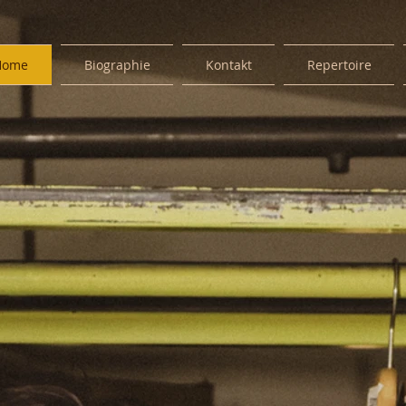
Home
Biographie
Kontakt
Repertoire