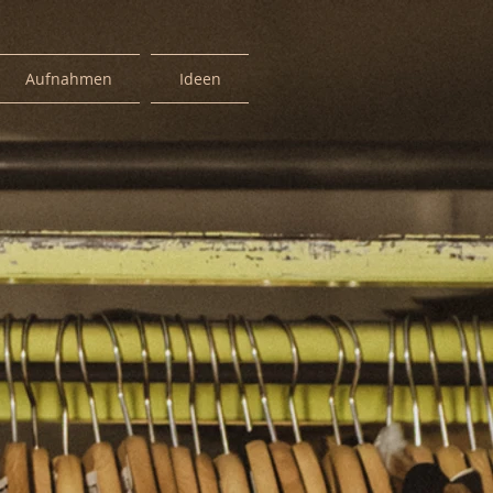
Aufnahmen
Ideen