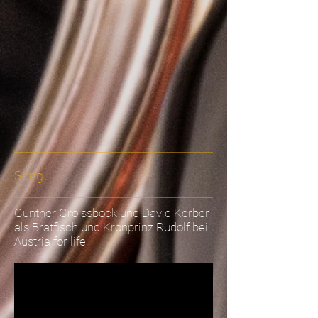
Song
Günther Groissböck und David Kerber
als Bratfisch und Kronprinz Rudolf bei
Austria for life.