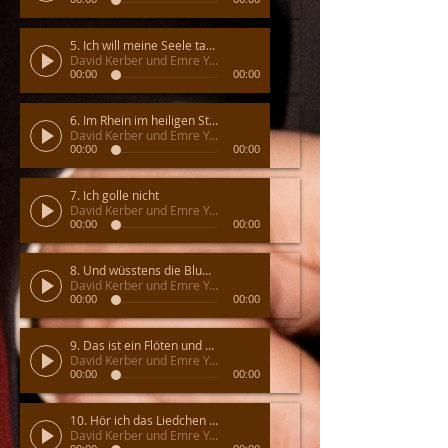
5. Ich will meine Seele tauchen
David Kerber und Emre Yavuz
00:00
00:00
6. Im Rhein im heiligen Strome
David Kerber und Emre Yavuz
00:00
00:00
7. Ich golle nicht
David Kerber und Emre Yavuz
00:00
00:00
8. Und wüsstens die Blumen die kleinen
David Kerber und Emre Yavuz
00:00
00:00
9. Das ist ein Flöten und Geigen
David Kerber und Emre Yavuz
00:00
00:00
10. Hör ich das Liedchen klingen
David Kerber und Emre Yavuz