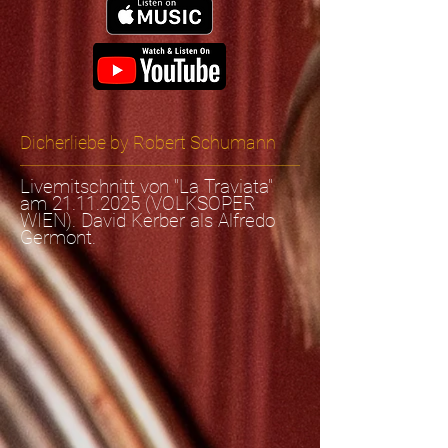
Dicherliebe by Robert Schumann
Livemitschnitt
von "La Traviata"
am
21.11.2025
(VOLKSOPER
WIEN). David Kerber als Alfredo
Germont.