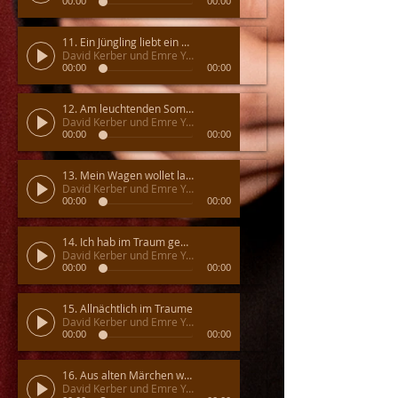
00:00
00:00
11. Ein Jüngling liebt ein Mädchen
David Kerber und Emre Yavuz
00:00
00:00
12. Am leuchtenden Sommermorgen
David Kerber und Emre Yavuz
00:00
00:00
13. Mein Wagen wollet langsam
David Kerber und Emre Yavuz
00:00
00:00
14. Ich hab im Traum geweinet
David Kerber und Emre Yavuz
00:00
00:00
15. Allnächtlich im Traume
David Kerber und Emre Yavuz
00:00
00:00
16. Aus alten Märchen winkt es hervor
David Kerber und Emre Yavuz