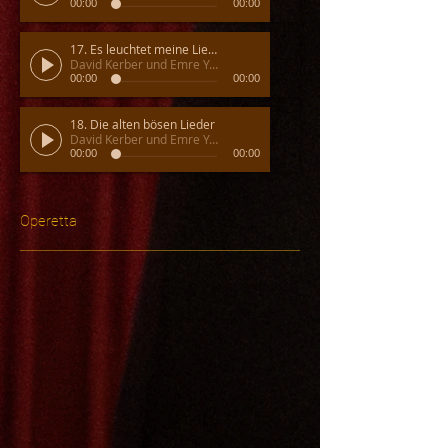
00:00
00:00
17. Es leuchtet meine Liebe
David Kerber und Emre Yavuz
00:00
00:00
18. Die alten bösen Lieder
David Kerber und Emre Yavuz
00:00
00:00
Operetta