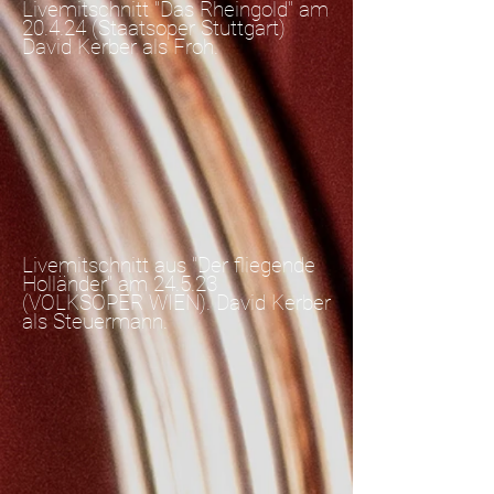
Livemitschnitt "Das Rheingold" am
20.4.24 (Staatsoper Stuttgart)
David Kerber als Froh.
Livemitschnitt aus "Der fliegende
Holländer" am 24.5.23
(VOLKSOPER WIEN). David Kerber
als Steuermann.