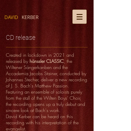
DAVID
KERBER
CD release
Created in lockdown in 2021 and
released by
hänssler CLASSIC
, the
Wiltener Sängerkanben and the
Accademia Jacobs Stainer, conducted by
Johannes Stecher, deliver a new recording
of J. S. Bach's Matthew Passion.
Featuring an ensemble of soloists purely
from the stall of the Wilten Boys' Choir,
the recording opens up a truly debut and
sincere look at Bach's work.
David Kerber can be heard on this
recording with his interpretation of the
evangelist.