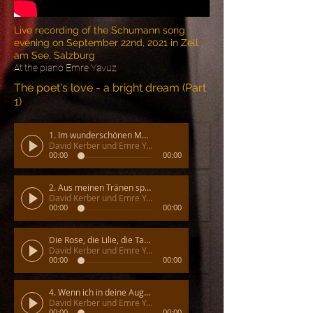
Live recording of the Schumann song
evening on September 22nd, 2021 in Zell
am See, Salzburg
At the piano Emre Yavuz
The poet's love - a bright dream (Part
1)
1. Im wunderschönen Monat Mai
David Kerber und Emre Yavuz
00:00
00:00
2. Aus meinen Tränen sprießen
David Kerber und Emre Yavuz
00:00
00:00
Die Rose, die Lilie, die Taube, die Sonne
David Kerber und Emre Yavuz
00:00
00:00
4. Wenn ich in deine Augen seh
David Kerber und Emre Yavuz
00:00
00:00